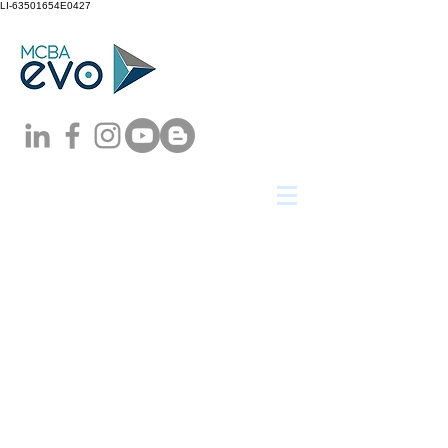
LI-63501654E0427