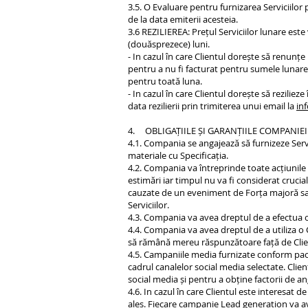
3.5. O Evaluare pentru furnizarea Serviciilor
de la data emiterii acesteia.
3.6 REZILIEREA: Prețul Serviciilor lunare este
(douăsprezece) luni.
- In cazul în care Clientul dorește să renunțe
pentru a nu fi facturat pentru sumele lunare. 
pentru toată luna.
- In cazul în care Clientul dorește să rezilieze
data rezilierii prin trimiterea unui email la
in
4. OBLIGAȚIILE ȘI GARANȚIILE COMPANIE
4.1. Compania se angajează să furnizeze Serv
materiale cu Specificația.
4.2. Compania va întreprinde toate acțiunile
estimări iar timpul nu va fi considerat crucia
cauzate de un eveniment de Forța majoră sau 
Serviciilor.
4.3. Compania va avea dreptul de a efectua or
4.4. Compania va avea dreptul de a utiliza o 
să rămână mereu răspunzătoare față de Client p
4.5. Campaniile media furnizate conform pac
cadrul canalelor social media selectate. Clie
social media și pentru a obține factorii de a
4.6. In cazul în care Clientul este interesat 
ales. Fiecare campanie Lead generation va ave