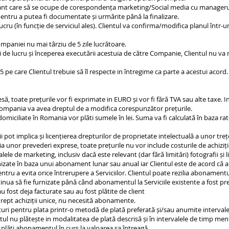
tant care să se ocupe de corespondența marketing/Social media cu manageru
pentru a putea fi documentate și urmărite până la finalizare.
ucru (în funcție de serviciul ales). Clientul va confirma/modifica planul într
ompaniei nu mai târziu de 5 zile lucrătoare.
i de lucru și începerea executării acestuia de către Companie, Clientul nu v
5 pe care Clientul trebuie să îl respecte in întregime ca parte a acestui acord
ă, toate prețurile vor fi exprimate in EURO și vor fi fără TVA sau alte taxe. In
ompania va avea dreptul de a modifica corespunzător prețurile.
iciliate în Romania vor plăti sumele în lei. Suma va fi calculată în baza ra
 pot implica și licențierea drepturilor de proprietate intelectuală a unor trețe 
ția unor prevederi exprese, toate prețurile nu vor include costurile de achiziț
ele de marketing, inclusiv dacă este relevant (dar fără limitări) fotografii și lic
nizate în baza unui abonament lunar sau anual iar Clientul este de acord că
tru a evita orice întrerupere a Serviciilor. Clientul poate rezilia abonamentul 
ntinua să fie furnizate până când abonamentul la Serviciile existente a fost pre
au fost deja facturate sau au fost plătite de client
drept achiziții unice, nu necesită abonamente.
ri pentru plata printr-o metodă de plată preferată și/sau anumite intervale
ntul nu plătește in modalitatea de plată descrisă și în intervalele de timp me
a plăti abonamentul în curs la valoarea sa întreagă.