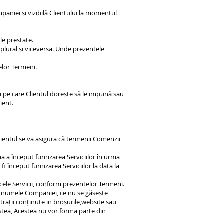
mpaniei și vizibilă Clientului la momentul
le prestate.
 plural și viceversa. Unde prezentele
elor Termeni.
ni pe care Clientul dorește să le impună sau
ient.
lientul se va asigura că termenii Comenzii
a început furnizarea Serviciilor în urma
 început furnizarea Serviciilor la data la
 acele Servicii, conform prezentelor Termeni.
în numele Companiei, ce nu se găsește
trații conținute in broșurile,website sau
stea, Acestea nu vor forma parte din