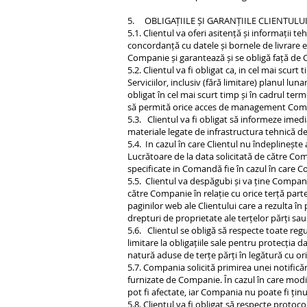
5. OBLIGAȚIILE ȘI GARANȚIILE CLIENTULU
5.1. Clientul va oferi asitență și informații
concordanță cu datele și bornele de livrare e
Companie și garantează și se obligă față de 
5.2. Clientul va fi obligat ca, in cel mai scu
Serviciilor, inclusiv (fără limitare) planul l
obligat în cel mai scurt timp și în cadrul te
să permită orice acces de management Compa
5.3. Clientul va fi obligat să informeze ime
materiale legate de infrastructura tehnică de
5.4. In cazul în care Clientul nu îndeplinește
Lucrătoare de la data solicitată de către Com
specificate in Comandă fie în cazul în care C
5.5. Clientul va despăgubi și va ține Compani
către Companie în relație cu orice terță part
paginilor web ale Clientului care a rezulta î
drepturi de proprietate ale terțelor părți sa
5.6. Clientul se obligă să respecte toate regul
limitare la obligațiile sale pentru protecția 
natură aduse de terțe părți în legătură cu ori
5.7. Compania solicită primirea unei notificări
furnizate de Companie. În cazul în care modif
pot fi afectate, iar Compania nu poate fi țin
5.8. Clientul va fi obligat să respecte prot