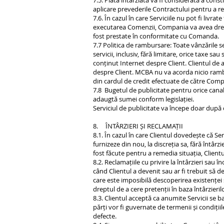
7.5. Plata întârziată va fi considerată a cons
aplicare prevederile Contractului pentru a r
7.6. În cazul în care Serviciile nu pot fi livra
executarea Comenzii, Compania va avea dreptu
fost prestate în conformitate cu Comanda.
7.7 Politica de rambursare: Toate vânzările 
servicii, inclusiv, fără limitare, orice taxe 
conținut Internet despre Client. Clientul de
despre Client. MCBA nu va acorda nicio rambu
din cardul de credit efectuate de către Comp
7.8 Bugetul de publicitate pentru orice canal
adaugtă sumei conform legislației.
Serviciul de publicitate va începe doar după
8. ÎNTÂRZIERI ȘI RECLAMAȚII
8.1. În cazul în care Clientul dovedește că S
furnizeze din nou, la discreția sa, fără întâr
fost făcute pentru a remedia situația, Clientu
8.2. Reclamațiile cu privire la întârzieri sa
când Clientul a devenit sau ar fi trebuit să 
care este imposibilă descoperirea existenței s
dreptul de a cere pretenții în baza întârzieril
8.3. Clientul acceptă ca anumite Servicii se baz
părți vor fi guvernate de termenii și condițiil
defecte.