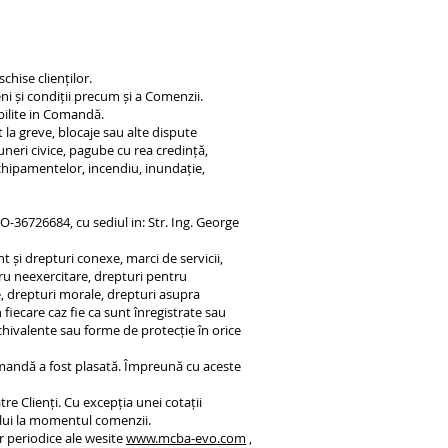
hise clienților.
i și condiții precum și a Comenzii.
abilite in Comandă.
 la greve, blocaje sau alte dispute
puneri civice, pagube cu rea credință,
echipamentelor, incendiu, inundație,
36726684, cu sediul in: Str. Ing. George
 și drepturi conexe, marci de servicii,
ru neexercitare, drepturi pentru
e, drepturi morale, drepturi asupra
 fiecare caz fie ca sunt înregistrate sau
echivalente sau forme de protecție în orice
omandă a fost plasată. Împreună cu aceste
e Clienți. Cu excepția unei cotații
tului la momentul comenzii.
r periodice ale wesite
www.mcba-evo.com
,