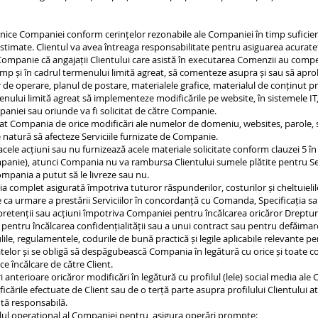
I
 tehnice Companiei conform cerințelor rezonabile ale Companiei în timp suficien
stimate. Clientul va avea întreaga responsabilitate pentru asiguarea acurateț
Companie că angajații Clientului care asistă în executarea Comenzii au compe
rt timp și în cadrul termenului limită agreat, să comenteze asupra și sau să ap
unar de operare, planul de postare, materialele grafice, materialul de conținut 
rmenului limită agreat să implementeze modificările pe website, în sistemele 
niei sau oriunde va fi solicitat de către Companie.
diat Compania de orice modificări ale numelor de domeniu, websites, parole, s
 natură să afecteze Serviciile furnizate de Companie.
 acele acțiuni sau nu furnizează acele materiale solicitate conform clauzei 5 î
panie), atunci Compania nu va rambursa Clientului sumele plătite pentru Servi
ompania a putut să le livreze sau nu.
a complet asigurată împotriva tuturor răspunderilor, costurilor și cheltuieli
e ca urmare a prestării Serviciilor în concordanță cu Comanda, Specificația sau
n pretenții sau acțiuni împotriva Companiei pentru încălcarea oricăror Dreptur
u pentru încălcarea confidențialității sau a unui contract sau pentru defăimar
ile, regulamentele, codurile de bună practică și legile aplicabile relevante pent
datelor și se obligă să despăgubească Compania în legătură cu orice și toate cos
ce încălcare de către Client.
 anterioare oricăror modificări în legătură cu profilul (lele) social media ale C
icările efectuate de Client sau de o terță parte asupra profilului Clientului 
ută responsabilă.
ocolul operațional al Companiei pentru asigura operări prompte: