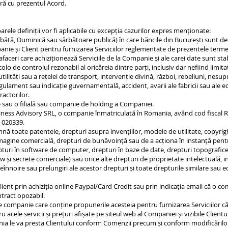
ră cu prezentul Acord.
rele definiții vor fi aplicabile cu excepția cazurilor expres menționate:
bătă, Duminică sau sărbătoare publică) în care băncile din București sunt desc
ie și Client pentru furnizarea Serviciilor reglementate de prezentele termen
faceri care achiziționează Serviciile de la Companie și ale carei date sunt st
 de controlul rezonabil al oricăreia dintre parți, inclusiv dar nefiind limitat
tilități sau a rețelei de transport, intervenție divină, război, rebeliuni, nesu
regulament sau indicație guvernamentală, accident, avarii ale fabricii sau ale 
ractorilor.
sau o filială sau companie de holding a Companiei.
ss Advisory SRL, o companie înmatriculată în Romania, având cod fiscal RO-
 020339.
nă toate patentele, drepturi asupra invențiilor, modele de utilitate, copyright
magine comercială, drepturi de bunăvoință sau de a acționa în instanță pent
pturi în software de computer, drepturi în baze de date, drepturi topografic
 și secrete comerciale) sau orice alte drepturi de proprietate intelectuală, in
reînnoire sau prelungiri ale acestor drepturi și toate drepturile similare sau 
t prin achiziția online Paypal/Card Credit sau prin indicația email că o c
tract opozabil.
 companie care conține propunerile acesteia pentru furnizarea Serviciilor cătr
u acele servicii și prețuri afișate pe siteul web al Companiei și vizibile Clien
pania le va presta Clientului conform Comenzii precum și conform modificărilo