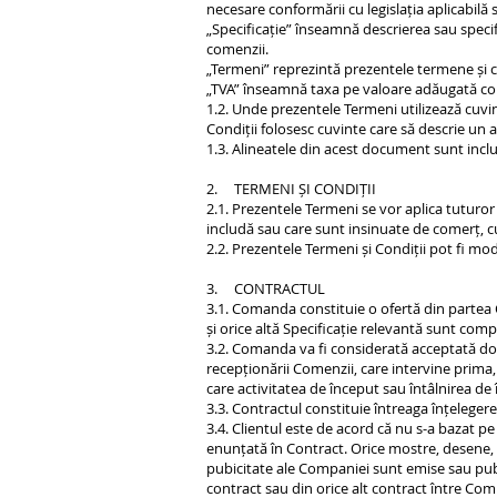
necesare conformării cu legislația aplicabilă 
„Specificație” înseamnă descrierea sau specifi
comenzii.
„Termeni” reprezintă prezentele termene și c
„TVA” înseamnă taxa pe valoare adăugată confo
1.2. Unde prezentele Termeni utilizează cuvin
Condiții folosesc cuvinte care să descrie un a
1.3. Alineatele din acest document sunt incl
2. TERMENI ȘI CONDIȚII
2.1. Prezentele Termeni se vor aplica tuturor
includă sau care sunt insinuate de comerț, cu
2.2. Prezentele Termeni și Condiții pot fi mo
3. CONTRACTUL
3.1. Comanda constituie o ofertă din partea C
și orice altă Specificație relevantă sunt comp
3.2. Comanda va fi considerată acceptată do
recepționării Comenzii, care intervine prima,
care activitatea de început sau întâlnirea de 
3.3. Contractul constituie întreaga înțelegere
3.4. Clientul este de acord că nu s-a bazat 
enunțată în Contract. Orice mostre, desene, d
pubicitate ale Companiei sunt emise sau publ
contract sau din orice alt contract între Comp