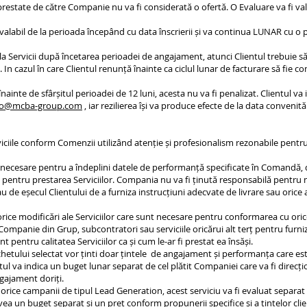
 prestate de către Companie nu va fi considerată o ofertă. O Evaluare va fi va
 valabil de la perioada începând cu data înscrierii și va continua LUNAR cu o p
 la Servicii după încetarea perioadei de angajament, atunci Clientul trebuie să 
In cazul în care Clientul renunță înainte ca ciclul lunar de facturare să fie c
 înainte de sfârșitul perioadei de 12 luni, acesta nu va fi penalizat. Clientul va
fo@mcba-group.com
, iar rezilierea își va produce efecte de la data convenită
I
iciile conform Comenzii utilizând atenție și profesionalism rezonabile pentr
 necesare pentru a îndeplini datele de performanță specificate în Comandă, da
l pentru prestarea Serviciilor. Compania nu va fi ținută responsabilă pentru nic
de eșecul Clientului de a furniza instrucțiuni adecvate de livrare sau orice 
ice modificări ale Serviciilor care sunt necesare pentru conformarea cu orice 
Companie din Grup, subcontratori sau serviciile oricărui alt terț pentru furni
entru calitatea Serviciilor ca și cum le-ar fi prestat ea însăși.
hetului selectat vor ținti doar țintele de angajament și performanța care e
ntul va indica un buget lunar separat de cel plătit Companiei care va fi direc
ngajament doriți.
de orice campanii de tipul Lead Generation, acest serviciu va fi evaluat separat 
a un buget separat și un preț conform propunerii specifice și a țintelor clien