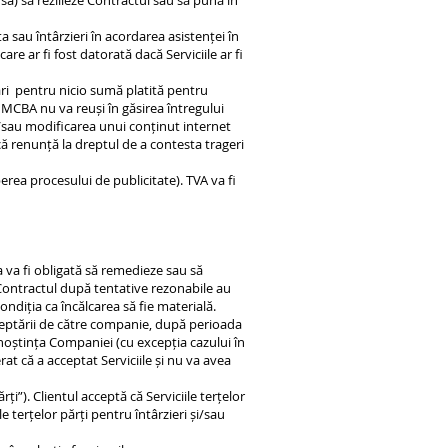
 sa) să rezilieze Contractul sau să pună în
sta sau întârzieri în acordarea asistenței în
 ar fi fost datorată dacă Serviciile ar fi
ări pentru nicio sumă platită pentru
ca MCBA nu va reuși în găsirea întregului
i/sau modificarea unui conținut internet
ă renunță la dreptul de a contesta trageri
erea procesului de publicitate). TVA va fi
a va fi obligată să remedieze sau să
cu Contractul după tentative rezonabile au
ondiția ca încălcarea să fie materială.
acceptării de către companie, după perioada
unoștința Companiei (cu excepția cazului în
at că a acceptat Serviciile și nu va avea
rți”). Clientul acceptă că Serviciile terțelor
e terțelor părți pentru întârzieri și/sau