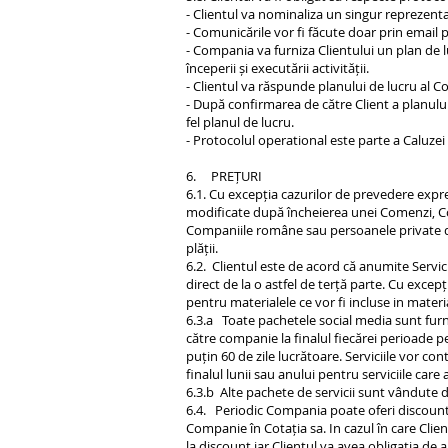
- Clientul va nominaliza un singur reprezen
- Comunicările vor fi făcute doar prin email 
- Compania va furniza Clientului un plan de l
începerii și executării activității.
- Clientul va răspunde planului de lucru al C
- După confirmarea de către Client a planulu
fel planul de lucru.
- Protocolul operational este parte a Caluzei 
6. PREȚURI
6.1. Cu excepția cazurilor de prevedere expres
modificate după încheierea unei Comenzi, C
Companiile române sau persoanele private dom
plății.
6.2. Clientul este de acord că anumite Servicii
direct de la o astfel de terță parte. Cu excep
pentru materialele ce vor fi incluse in material
6.3.a Toate pachetele social media sunt fur
către companie la finalul fiecărei perioade pen
puțin 60 de zile lucrătoare. Serviciile vor co
finalul lunii sau anului pentru serviciile care 
6.3.b Alte pachete de servicii sunt vândute 
6.4. Periodic Compania poate oferi discountu
Companie în Cotația sa. In cazul în care Clie
la discount iar Clientul va avea obligația de 