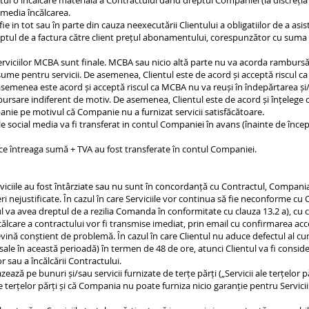
titui o încălcare materială a Contractului dând dreptul Companiei (la discreția
emedia încălcarea.
te fie in tot sau în parte din cauza neexecutării Clientului a obligatiilor de a asi
l de a factura către client prețul abonamentului, corespunzător cu suma care
serviciilor MCBA sunt finale. MCBA sau nicio altă parte nu va acorda ramburs
sau sume pentru servicii. De asemenea, Clientul este de acord și acceptă riscul 
 asemenea este acord și acceptă riscul ca MCBA nu va reuși în îndepărtarea ș
rsare indiferent de motiv. De asemenea, Clientul este de acord și înțelege c
anie pe motivul că Companie nu a furnizat servicii satisfăcătoare.
e social media va fi transferat in contul Companiei în avans (înainte de încep
 ce întreaga sumă + TVA au fost transferate în contul Companiei.
erviciile au fost întârziate sau nu sunt în concordanță cu Contractul, Compani
zieri nejustificate. În cazul în care Serviciile vor continua să fie neconforme 
l va avea dreptul de a rezilia Comanda în conformitate cu clauza 13.2 a), cu c
u încălcare a contractului vor fi transmise imediat, prin email cu confirmarea 
devină conștient de problemă. În cazul în care Clientul nu aduce defectul al c
ale în această perioadă) în termen de 48 de ore, atunci Clientul va fi consider
or sau a încălcării Contractului.
ează pe bunuri și/sau servicii furnizate de terțe părți („Servicii ale terțelor pă
e terțelor părți și că Compania nu poate furniza nicio garanție pentru Serviciil