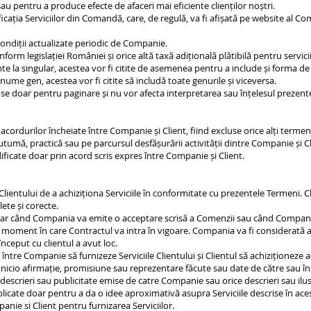
sau pentru a produce efecte de afaceri mai eficiente clienților noștri.
cația Serviciilor din Comandă, care, de regulă, va fi afișată pe website al Co
ondiții actualizate periodic de Companie.
rm legislației României și orice altă taxă adițională plătibilă pentru servicii
te la singular, acestea vor fi citite de asemenea pentru a include și forma de
nume gen, acestea vor fi citite să includă toate genurile și viceversa.
use doar pentru paginare și nu vor afecta interpretarea sau înțelesul prezent
 acordurilor încheiate între Companie și Client, fiind excluse orice alți terme
tumă, practică sau pe parcursul desfășurării activității dintre Companie și Cl
dificate doar prin acord scris expres între Companie și Client.
lientului de a achiziționa Serviciile în conformitate cu prezentele Termeni. C
lete și corecte.
ar când Compania va emite o acceptare scrisă a Comenzii sau când Compania 
 moment în care Contractul va intra în vigoare. Compania va fi considerată a fi
început cu clientul a avut loc.
 între Companie să furnizeze Serviciile Clientului și Clientul să achiziționeze
pe nicio afirmație, promisiune sau reprezentare făcute sau date de către sau 
escrieri sau publicitate emise de catre Companie sau orice descrieri sau ilus
icate doar pentru a da o idee aproximativă asupra Serviciile descrise în ace
anie si Client pentru furnizarea Serviciilor.