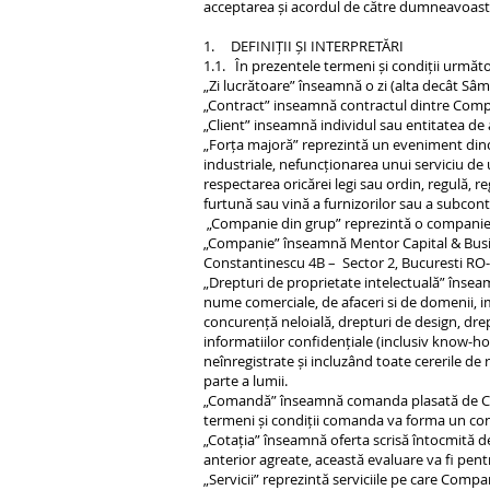
acceptarea și acordul de către dumneavoast
1. DEFINIȚII ȘI INTERPRETĂRI
1.1. În prezentele termeni și condiții următoa
„Zi lucrătoare” înseamnă o zi (alta decât Sâm
„Contract” inseamnă contractul dintre Compan
„Client” inseamnă individul sau entitatea de a
„Forța majoră” reprezintă un eveniment dincolo
industriale, nefuncționarea unui serviciu de u
respectarea oricărei legi sau ordin, regulă, 
furtună sau vină a furnizorilor sau a subcont
„Companie din grup” reprezintă o companie 
„Companie” înseamnă Mentor Capital & Busine
Constantinescu 4B – Sector 2, Bucuresti RO-
„Drepturi de proprietate intelectuală” înseam
nume comerciale, de afaceri si de domenii, i
concurență neloială, drepturi de design, dre
informatiilor confidențiale (inclusiv know-how
neînregistrate și incluzând toate cererile de 
parte a lumii.
„Comandă” înseamnă comanda plasată de Clien
termeni și condiții comanda va forma un con
„Cotația” înseamnă oferta scrisă întocmită de
anterior agreate, această evaluare va fi pentr
„Servicii” reprezintă serviciile pe care Com