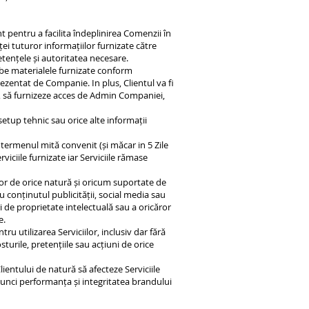
t pentru a facilita îndeplinirea Comenzii în
ei tuturor informațiilor furnizate către
tențele și autoritatea necesare.
robe materialele furnizate conform
prezentat de Companie. In plus, Clientul va fi
IT, să furnizeze acces de Admin Companiei,
etup tehnic sau orice alte informații
n termenul mită convenit (și măcar in 5 Zile
ciile furnizate iar Serviciile rămase
lor de orice natură și oricum suportate de
 conținutul publicității, social media sau
i de proprietate intelectuală sau a oricăror
e.
ru utilizarea Serviciilor, inclusiv dar fără
turile, pretențiile sau acțiuni de orice
lientului de natură să afecteze Serviciile
atunci performanța și integritatea brandului