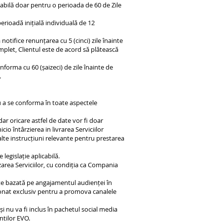
labilă doar pentru o perioada de 60 de Zile
erioadă inițială individuală de 12
notifice renunțarea cu 5 (cinci) zile înainte
omplet, Clientul este de acord să plătească
 informa cu 60 (șaizeci) de zile înainte de
.
u a se conforma în toate aspectele
r oricare astfel de date vor fi doar
io întârzierea in livrarea Serviciilor
alte instrucțiuni relevante pentru prestarea
legislație aplicabilă.
zarea Serviciilor, cu condiția ca Compania
ste bazată pe angajamentul audienței în
ționat exclusiv pentru a promova canalele
și nu va fi inclus în pachetul social media
ților EVO.​