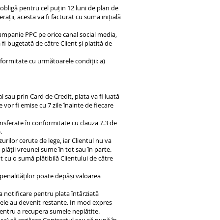
obligă pentru cel puțin 12 luni de plan de
ații, acesta va fi facturat cu suma inițială
Campanie PPC pe orice canal social media,
ugetată de către Client și platită de
ormitate cu următoarele condiții: a)
 sau prin Card de Credit, plata va fi luată
vor fi emise cu 7 zile înainte de fiecare
ansferate în conformitate cu clauza 7.3 de
.
rilor cerute de lege, iar Clientul nu va
lății vreunei sume în tot sau în parte.
 cu o sumă plătibilă Clientului de către
 penalităților poate depăși valoarea
a notificare pentru plata întârziată
ele au devenit restante. In mod expres
pentru a recupera sumele neplătite.