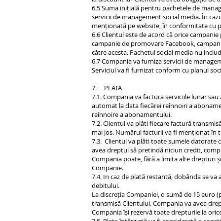
6.5 Suma inițială pentru pachetele de managem
servicii de management social media. În cazul 
menționată pe website, în conformitate cu pl
6.6 Clientul este de acord că orice campanie
campanie de promovare Facebook, campanie d
către acesta. Pachetul social media nu inclu
6.7 Compania va furniza servicii de managem
Serviciul va fi furnizat conform cu planul soc
7. PLATA
7.1. Compania va factura serviciile lunar sau 
automat la data fiecărei reînnoiri a abonament
reînnoire a abonamentului.
7.2. Clientul va plăti fiecare factură transm
mai jos. Numărul facturii va fi menționat în t
7.3. Clientul va plăti toate sumele datorate 
avea dreptul să pretindă niciun credit, comp
Compania poate, fără a limita alte drepturi ș
Companie.
7.4. In caz de plată restantă, dobânda se va 
debitului.
La discreția Companiei, o sumă de 15 euro (pen
transmisă Clientului. Compania va avea drep
Compania își rezervă toate drepturile la ori