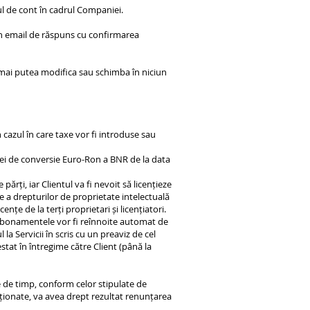
l de cont în cadrul Companiei.
-un email de răspuns cu confirmarea
a mai putea modifica sau schimba în niciun
.
 cazul în care taxe vor fi introduse sau
tei de conversie Euro-Ron a BNR de la data
părți, iar Clientul va fi nevoit să licențieze
ie a drepturilor de proprietate intelectuală
ențe de la terți proprietari și licențiatori.
 abonamentele vor fi reînnoite automat de
la Servicii în scris cu un preaviz de cel
stat în întregime către Client (până la
 de timp, conform celor stipulate de
nționate, va avea drept rezultat renunțarea