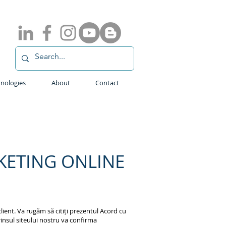
nologies
About
Contact
RKETING ONLINE
lient. Va rugăm să citiți prezentul Acord cu
prinsul siteului nostru va confirma